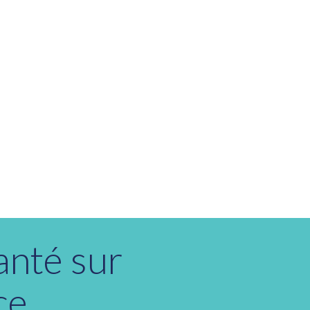
anté sur
ce